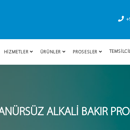
+
TEMSILCI
HIZMETLER
ÜRÜNLER
PROSESLER
YANÜRSÜZ ALKALI BAKIR PRO