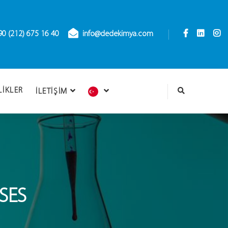
90 (212) 675 16 40
info@dedekimya.com
LIKLER
İLETIŞIM
SES