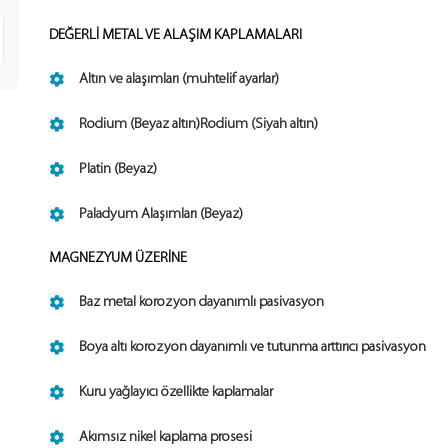
DEĞERLİ METAL VE ALAŞIM KAPLAMALARI
Altın ve alaşımları (muhtelif ayarlar)
Rodium (Beyaz altın)Rodium (Siyah altın)
Platin (Beyaz)
Paladyum Alaşımları (Beyaz)
MAGNEZYUM ÜZERİNE
Baz metal korozyon dayanımlı pasivasyon
Boya altı korozyon dayanımlı ve tutunma arttırıcı pasivasyon
Kuru yağlayıcı özellikte kaplamalar
Akımsız nikel kaplama prosesi