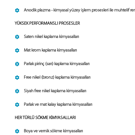
Anodik plazma - kimyasal yüzey işlem prosesleri ile muhtelif ren
YÜKSEK PERFORMANSLI PROSESLER
Saten nikel kaplama kimyasalları
Mat krom kaplama kimyasalları
Parlak pirinç (sarı) kaplama kimyasalları
Free nikel (bronz) kaplama kimyasalları
Siyah free nikel kaplama kimyasalları
Parlak ve mat kalay kaplama kimyasalları
HER TÜRLÜ SÖKME KİMYASALLARI
Boya ve vernik sökme kimyasalları