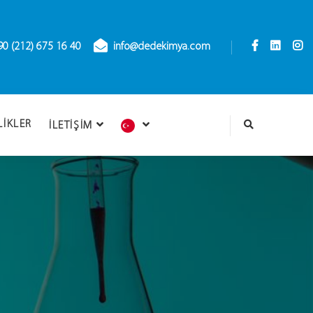
90 (212) 675 16 40
info@dedekimya.com
LIKLER
İLETIŞIM