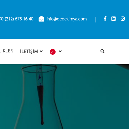
90 (212) 675 16 40
info@dedekimya.com
LIKLER
İLETIŞIM