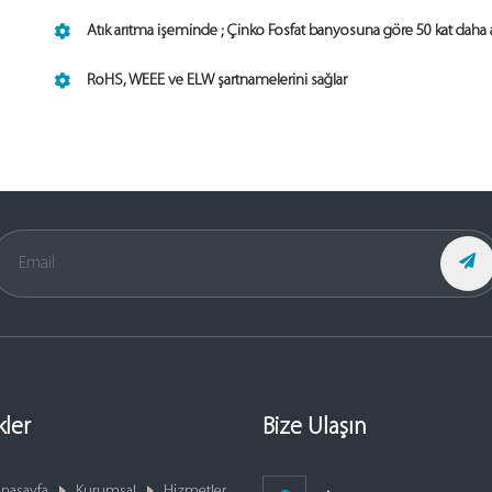
Atık arıtma işeminde ; Çinko Fosfat banyosuna göre 50 kat daha 
RoHS, WEEE ve ELW şartnamelerini sağlar
kler
Bize Ulaşın
nasayfa
Kurumsal
Hizmetler