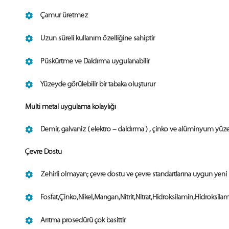
Çamur üretmez
Uzun süreli kullanım özelliğine sahiptir
Püskürtme ve Daldırma uygulanabilir
Yüzeyde görülebilir bir tabaka oluşturur
Multi metal uygulama kolaylığı
Demir, galvaniz ( elektro – daldırma ) , çinko ve alüminyum yüze
Çevre Dostu
Zehirli olmayan; çevre dostu ve çevre standartlarına uygun yeni b
Fosfat,Çinko,Nikel,Mangan,Nitrit,Nitrat,Hidroksilamin,Hidroksi
Arıtma prosedürü çok basittir