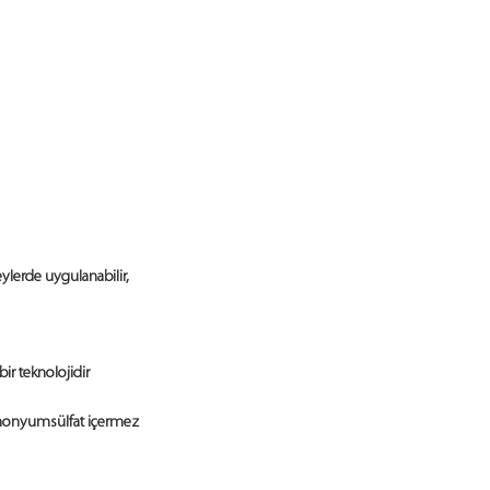
ylerde uygulanabilir,
ir teknolojidir
lamonyumsülfat içermez