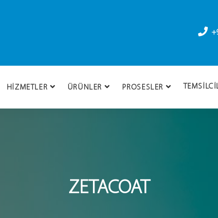
+
TEMSILCI
HIZMETLER
ÜRÜNLER
PROSESLER
ZETACOAT