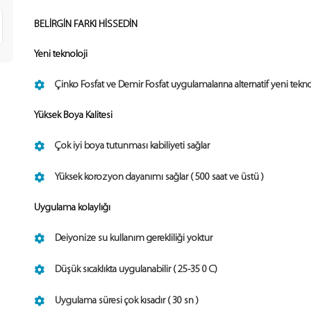
BELİRGİN FARKI HİSSEDİN
Yeni teknoloji
Çinko Fosfat ve Demir Fosfat uygulamalarına alternatif yeni tekno
Yüksek Boya Kalitesi
Çok iyi boya tutunması kabiliyeti sağlar
Yüksek korozyon dayanımı sağlar ( 500 saat ve üstü )
Uygulama kolaylığı
Deiyonize su kullanım gerekliliği yoktur
Düşük sıcaklıkta uygulanabilir ( 25-35 0 C)
Uygulama süresi çok kısadır ( 30 sn )