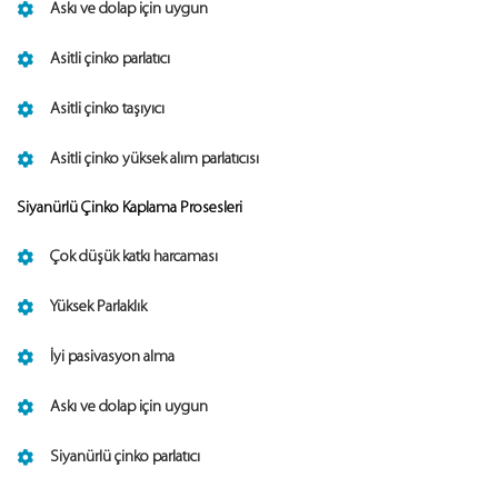
Askı ve dolap için uygun
Asitli çinko parlatıcı
Asitli çinko taşıyıcı
Asitli çinko yüksek alım parlatıcısı
Siyanürlü Çinko Kaplama Prosesleri
Çok düşük katkı harcaması
Yüksek Parlaklık
İyi pasivasyon alma
Askı ve dolap için uygun
Siyanürlü çinko parlatıcı