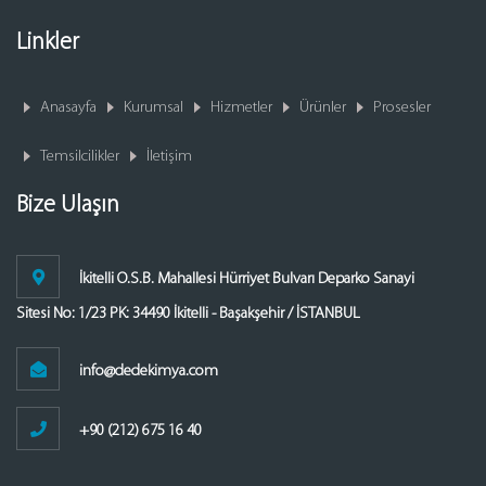
Linkler
Anasayfa
Kurumsal
Hizmetler
Ürünler
Prosesler
Temsilcilikler
İletişim
Bize Ulaşın
İkitelli O.S.B. Mahallesi Hürriyet Bulvarı Deparko Sanayi
Sitesi No: 1/23 PK: 34490 İkitelli - Başakşehir / İSTANBUL
info@dedekimya.com
+90 (212) 675 16 40